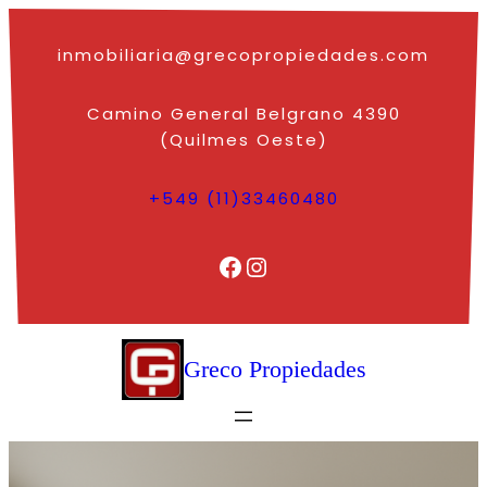
Saltar
al
inmobiliaria@grecopropiedades.com
contenido
Camino General Belgrano 4390
(Quilmes Oeste)
+549 (11)33460480
Facebook
Instagram
Greco Propiedades